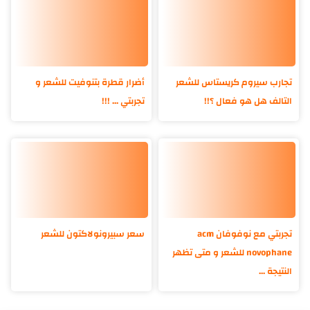
تجارب سيروم كريستاس للشعر
أضرار قطرة بتنوفيت للشعر و
التالف هل هو فعال ؟!!
تجربتي ... !!!
تجربتي مع نوفوفان acm
سعر سبيرونولاكتون للشعر
novophane للشعر و متى تظهر
النتيجة ...