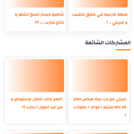
صبغة غارنييه بني غامق للشيب
شامبو ديسار لصبغ الشعر و
و تجربتي .. !
نتائج تجارب ... ؟!!
المشاركات الشائعة
تجربتي مع زيت جيكا ميكس gika
أفضل وقت لتناول اوستيوكير و
mix oil للشعر ( فوائد + مكونات
هل تزيد الطول ( تجارب )؟
)