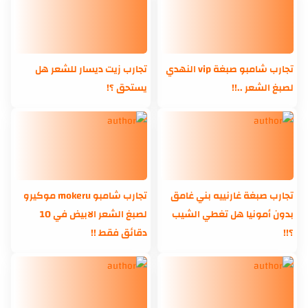
تجارب شامبو صبغة vip النهدي
تجارب زيت ديسار للشعر هل
لصبغ الشعر ..!!
يستحق ؟!
تجارب صبغة غارنييه بني غامق
تجارب شامبو mokeru موكيرو
بدون أمونيا هل تغطي الشيب
لصبغ الشعر الابيض في 10
؟!!
دقائق فقط !!