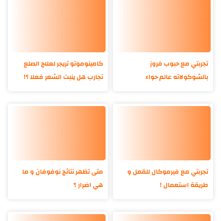
تجربتي مع حبوب فروز
كامينوموتو تريجر لعلاج الصلع
بالشوكولاته عالم حواء
تجارب هل ينبت الشعر فعلا ؟!
تجربتي مع فيرموكال للقمل و
متى تظهر نتائج نوفوفان و ما
طريقة استعمال !
هي اضرار ؟