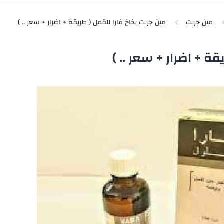
مين جربت
ة + اضرار + سعر .. )