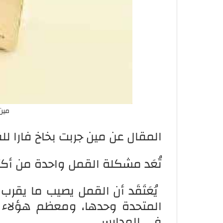
مين 
المقال عن مين جربت بخاخ فارا لل
تُعَد مشكلة القمل واحدة من أكث
المتحدة وحدها، ومعظم هؤلاء 
في المدارس.