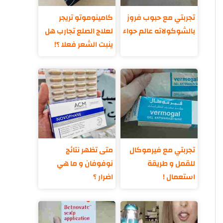
تجربتي مع حبوب فروز
كامينوموتو تريجر
بالشوكولاته عالم حواء
لعلاج الصلع تجارب هل
ينبت الشعر فعلا ؟!
تجربتي مع فيرموكال
متى تظهر نتائج
للقمل و طريقة
نوفوفان و ما هي
استعمال !
اضرار ؟