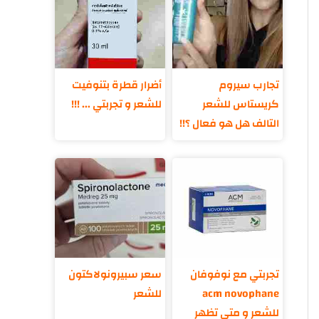
تجارب سيروم
أضرار قطرة بتنوفيت
كريستاس للشعر
للشعر و تجربتي ... !!!
التالف هل هو فعال ؟!!
تجربتي مع نوفوفان
سعر سبيرونولاكتون
acm novophane
للشعر
للشعر و متى تظهر