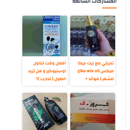
المشاركات الشائعة
تجربتي مع زيت جيكا
أفضل وقت لتناول
ميكس gika mix oil
اوستيوكير و هل تزيد
للشعر ( فوائد +
الطول ( تجارب )؟
مكونات )