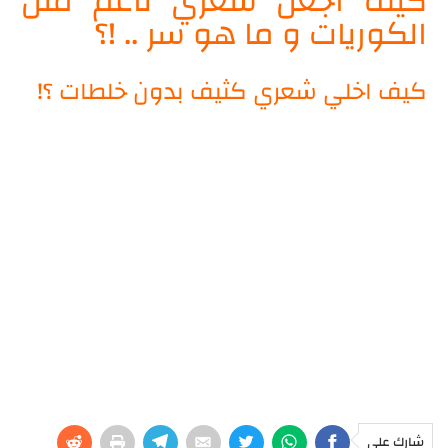
كيف اجعل شعري ناعم مثل
الكوريات و ما هو سر .. !؟
كيف اخلي شعري كثيف بدون خلطات ؟!
شارك على