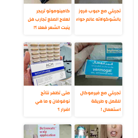
تجربتي مع حبوب فروز
كامينوموتو تريجر
بالشوكولاته عالم حواء
لعلاج الصلع تجارب هل
ينبت الشعر فعلا ؟!
تجربتي مع فيرموكال
متى تظهر نتائج
للقمل و طريقة
نوفوفان و ما هي
استعمال !
اضرار ؟