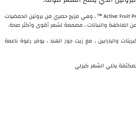
تركيبة Fructis الخالية من البارابين مع Active Fruit Protein ™ ، وهي مزيج حصري من بروتين الحمضيات
خالي من الكبريتات والبارابين ، مع زيت جوز الهند ، يوفر رغوة ناعمة
المكثفة
يخلي الشعر كيرلي