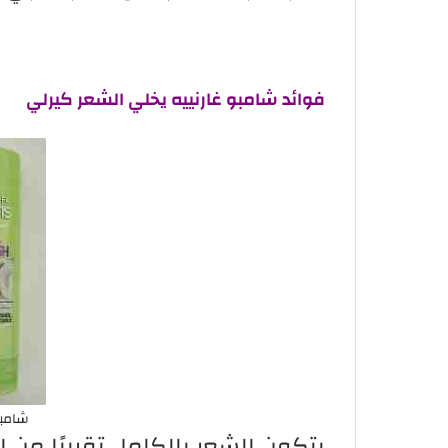
فوائد شامبو غارنييه يخلي الشعر كيرلي
شامبو غار
يتكون الشعر بالكامل تقريبًا من ا