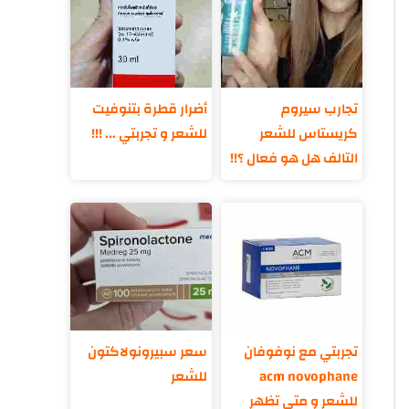
تجارب سيروم
أضرار قطرة بتنوفيت
كريستاس للشعر
للشعر و تجربتي ... !!!
التالف هل هو فعال ؟!!
تجربتي مع نوفوفان
سعر سبيرونولاكتون
acm novophane
للشعر
للشعر و متى تظهر