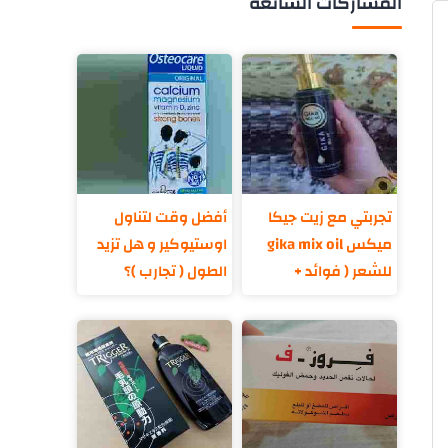
المشاركات الشائعة
تجربتي مع زيت جيكا
أفضل وقت لتناول
ميكس gika mix oil
اوستيوكير و هل تزيد
للشعر ( فوائد +
الطول ( تجارب )؟
مكونات )