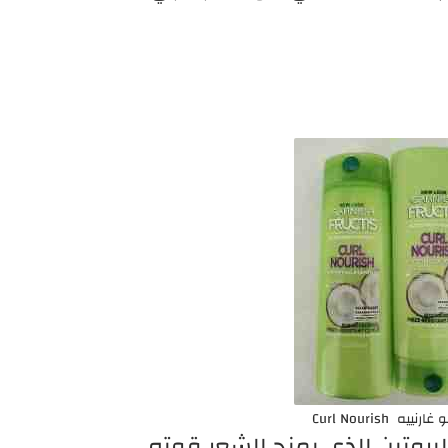
نييه Curl Nourish
لبروتين الذي يمنح الشعر قوته.