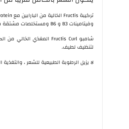
وفيتامينات B3 و B6 ومستخلصات مشتقة من الفاكهة والنباتات ، مصممة لشعر أقوى وأكثر صحة.
شامبو Fructis Curl المغذي ال
لتنظيف لطيف.
لا يزيل الرطوبة الطبيعية للشعر ، والتغذية 