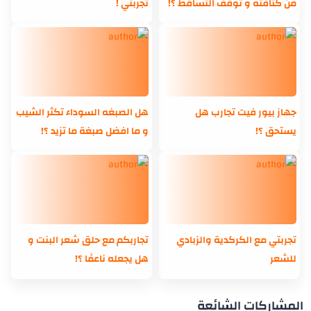
من كثافته و توقف التساقط ؟!
تجربتي !
جهاز بيور فيت تجارب هل
هل الصبغه السوداء تكثر الشيب
يستحق ؟!
و ما افضل صبغة ما تزيد ؟!
تجربتي مع الكركدية والزبادي
تجاربكم مع حلق شعر البنت و
للشعر
هل يجعله ناعمًا ؟!
المشاركات الشائعة