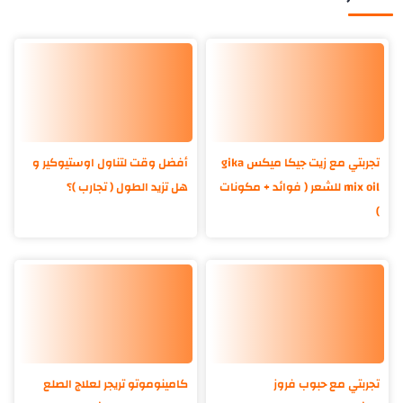
تجربتي مع زيت جيكا ميكس gika
أفضل وقت لتناول اوستيوكير و
mix oil للشعر ( فوائد + مكونات
هل تزيد الطول ( تجارب )؟
)
تجربتي مع حبوب فروز
كامينوموتو تريجر لعلاج الصلع