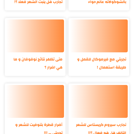
بالشوكولاته عالم حواء
تجارب هل ينبت الشعر فعلا ؟!
تجربتي مع فيرموكال للقمل و
متى تظهر نتائج نوفوفان و ما
طريقة استعمال !
هي اضرار ؟
تجارب سيروم كريستاس للشعر
أضرار قطرة بتنوفيت للشعر و
التالف هل هو فعال ؟!!
تجربتي ... !!!