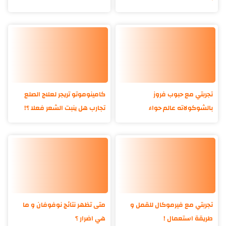
تجربتي مع حبوب فروز
كامينوموتو تريجر لعلاج الصلع
بالشوكولاته عالم حواء
تجارب هل ينبت الشعر فعلا ؟!
تجربتي مع فيرموكال للقمل و
متى تظهر نتائج نوفوفان و ما
طريقة استعمال !
هي اضرار ؟