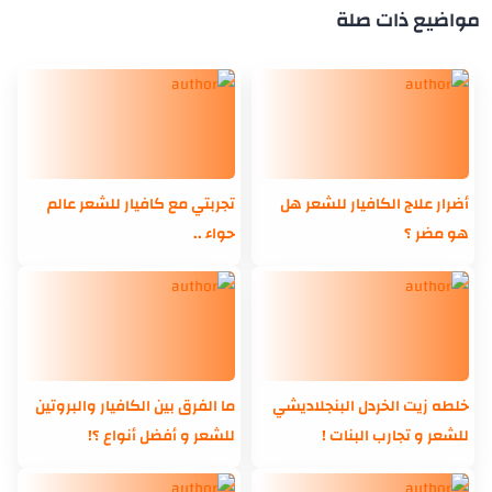
مواضيع ذات صلة
أضرار علاج الكافيار للشعر هل
تجربتي مع كافيار للشعر عالم
هو مضر ؟
حواء ..
خلطه زيت الخردل البنجلاديشي
ما الفرق بين الكافيار والبروتين
للشعر و تجارب البنات !
للشعر و أفضل أنواع ؟!