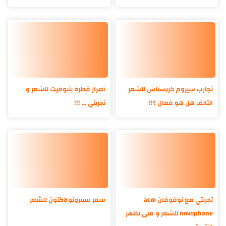
تجارب سيروم كريستاس للشعر
أضرار قطرة بتنوفيت للشعر و
التالف هل هو فعال ؟!!
تجربتي ... !!!
تجربتي مع نوفوفان acm
سعر سبيرونولاكتون للشعر
novophane للشعر و متى تظهر