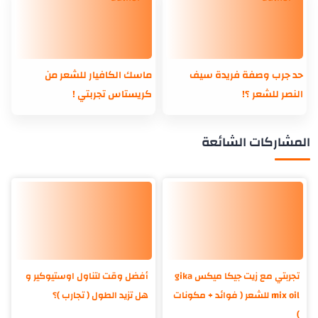
حد جرب وصفة فريدة سيف
ماسك الكافيار للشعر من
النصر للشعر ؟!
كريستاس تجربتي !
المشاركات الشائعة
تجربتي مع زيت جيكا ميكس gika
أفضل وقت لتناول اوستيوكير و
mix oil للشعر ( فوائد + مكونات
هل تزيد الطول ( تجارب )؟
)