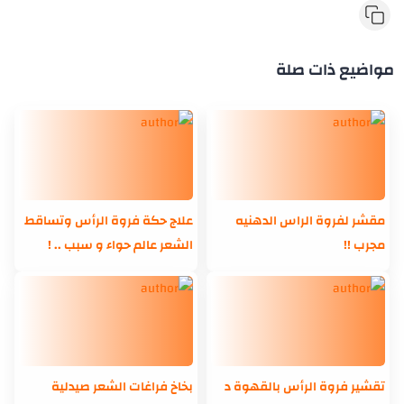
مواضيع ذات صلة
مقشر لفروة الراس الدهنيه
علاج حكة فروة الرأس وتساقط
مجرب !!
الشعر عالم حواء و سبب .. !
تقشير فروة الرأس بالقهوة د
بخاخ فراغات الشعر صيدلية