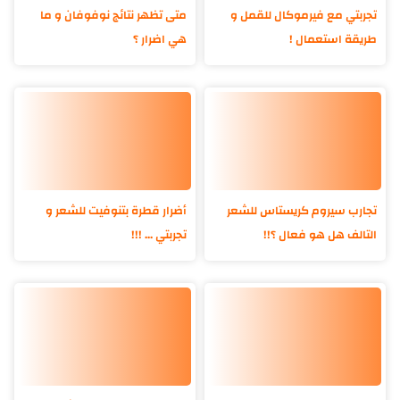
تجربتي مع فيرموكال للقمل و
متى تظهر نتائج نوفوفان و ما
طريقة استعمال !
هي اضرار ؟
تجارب سيروم كريستاس للشعر
أضرار قطرة بتنوفيت للشعر و
التالف هل هو فعال ؟!!
تجربتي ... !!!