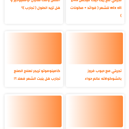
تجربتي مع زيت جيكا ميكس gika
أفضل وقت لتناول اوستيوكير و
mix oil للشعر ( فوائد + مكونات
هل تزيد الطول ( تجارب )؟
)
تجربتي مع حبوب فروز
كامينوموتو تريجر لعلاج الصلع
بالشوكولاته عالم حواء
تجارب هل ينبت الشعر فعلا ؟!