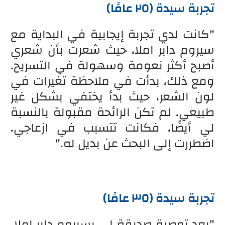
تجربة سيدة (٢٥ عامًا)
"كانت لدي تجربة إيجابية في البداية مع
سيروم دابر املا، حيث شعرت بأن شعري
أصبح أكثر نعومة وسهولة في التسريح.
ومع ذلك، بدأت في ملاحظة تغيرات في
لون الشعر، حيث بدأ يختفي بشكل غير
طبيعي. لم تكن الرائحة مقبولة بالنسبة
لي أيضًا، فكانت تتسبب في ازعاجي.
اضطررت إلى البحث عن بديل له."
تجربة سيدة (٣٥ عامًا)
"بعد توصية صديقة لي بسيروم دابر املا،