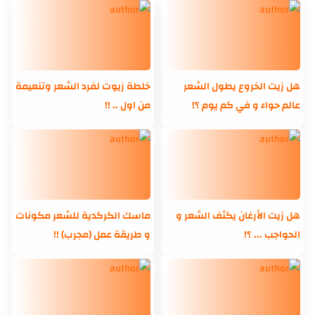
هل زيت الخروع يطول الشعر
خلطة زيوت لفرد الشعر وتنعيمة
عالم حواء و في كم يوم ؟!
من اول .. !!
هل زيت الأرغان يكثف الشعر و
ماسك الكركدية للشعر مكونات
الحواجب ... ؟!
و طريقة عمل (مجرب) !!