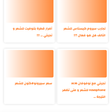
تجارب سيروم كريستاس للشعر
أضرار قطرة بتنوفيت للشعر و
التالف هل هو فعال ؟!!
تجربتي ... !!!
تجربتي مع نوفوفان acm
سعر سبيرونولاكتون للشعر
novophane للشعر و متى تظهر
النتيجة ...