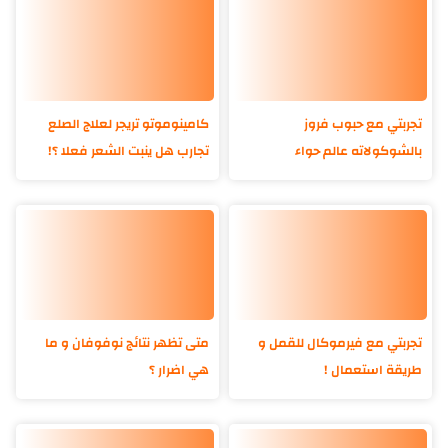
تجربتي مع حبوب فروز
كامينوموتو تريجر لعلاج الصلع
بالشوكولاته عالم حواء
تجارب هل ينبت الشعر فعلا ؟!
تجربتي مع فيرموكال للقمل و
متى تظهر نتائج نوفوفان و ما
طريقة استعمال !
هي اضرار ؟