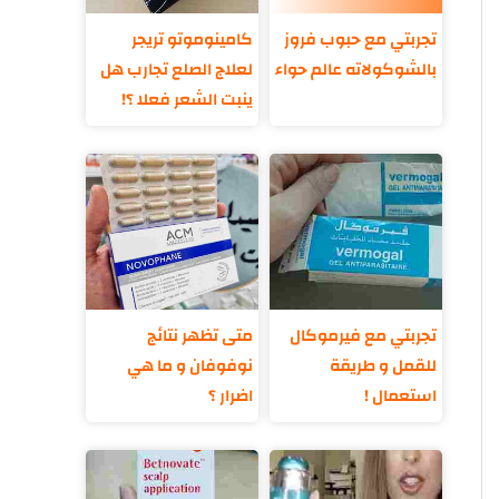
تجربتي مع حبوب فروز
كامينوموتو تريجر
بالشوكولاته عالم حواء
لعلاج الصلع تجارب هل
ينبت الشعر فعلا ؟!
تجربتي مع فيرموكال
متى تظهر نتائج
للقمل و طريقة
نوفوفان و ما هي
استعمال !
اضرار ؟