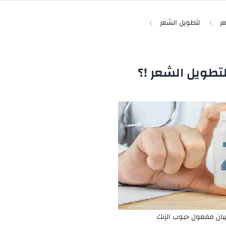
ر
لتطويل الشعر
تطويل الشعر !؟
بان مفعول حبوب الزنك