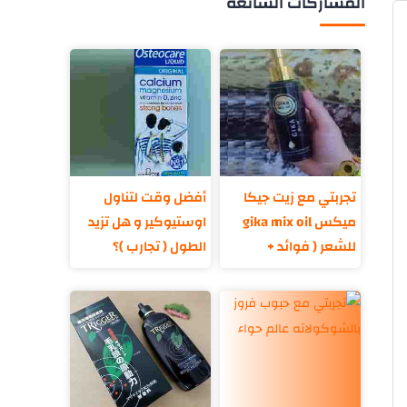
المشاركات الشائعة
تجربتي مع زيت جيكا
أفضل وقت لتناول
ميكس gika mix oil
اوستيوكير و هل تزيد
للشعر ( فوائد +
الطول ( تجارب )؟
مكونات )