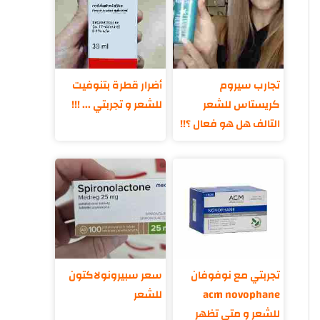
تجارب سيروم
أضرار قطرة بتنوفيت
كريستاس للشعر
للشعر و تجربتي ... !!!
التالف هل هو فعال ؟!!
تجربتي مع نوفوفان
سعر سبيرونولاكتون
acm novophane
للشعر
للشعر و متى تظهر