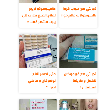
تجربتي مع حبوب فروز
كامينوموتو تريجر
بالشوكولاته عالم حواء
لعلاج الصلع تجارب هل
ينبت الشعر فعلا ؟!
تجربتي مع فيرموكال
متى تظهر نتائج
للقمل و طريقة
نوفوفان و ما هي
استعمال !
اضرار ؟