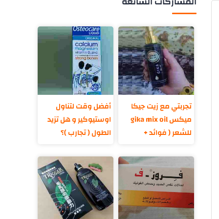
المشاركات الشائعة
تجربتي مع زيت جيكا
أفضل وقت لتناول
ميكس gika mix oil
اوستيوكير و هل تزيد
للشعر ( فوائد +
الطول ( تجارب )؟
مكونات )