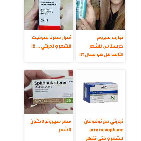
تجارب سيروم
أضرار قطرة بتنوفيت
كريستاس للشعر
للشعر و تجربتي ... !!!
التالف هل هو فعال ؟!!
تجربتي مع نوفوفان
سعر سبيرونولاكتون
acm novophane
للشعر
للشعر و متى تظهر