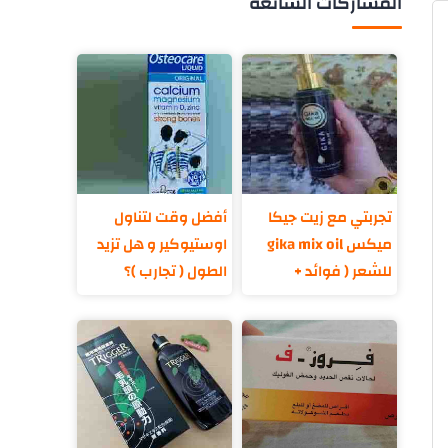
المشاركات الشائعة
تجربتي مع زيت جيكا
أفضل وقت لتناول
ميكس gika mix oil
اوستيوكير و هل تزيد
للشعر ( فوائد +
الطول ( تجارب )؟
مكونات )