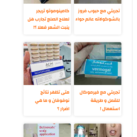
تجربتي مع حبوب فروز
كامينوموتو تريجر
بالشوكولاته عالم حواء
لعلاج الصلع تجارب هل
ينبت الشعر فعلا ؟!
تجربتي مع فيرموكال
متى تظهر نتائج
للقمل و طريقة
نوفوفان و ما هي
استعمال !
اضرار ؟