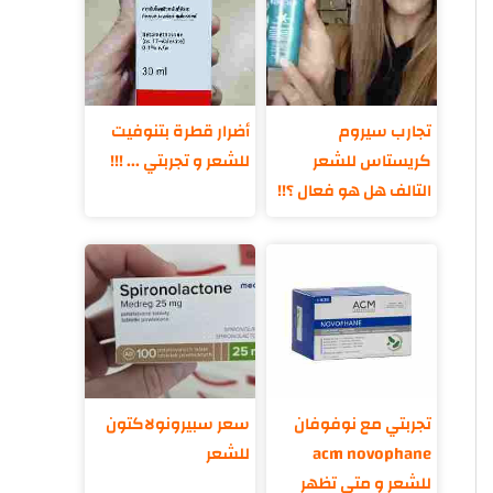
تجارب سيروم
أضرار قطرة بتنوفيت
كريستاس للشعر
للشعر و تجربتي ... !!!
التالف هل هو فعال ؟!!
تجربتي مع نوفوفان
سعر سبيرونولاكتون
acm novophane
للشعر
للشعر و متى تظهر