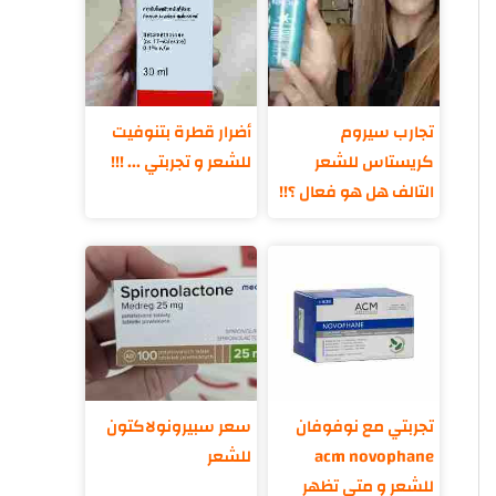
تجارب سيروم
أضرار قطرة بتنوفيت
كريستاس للشعر
للشعر و تجربتي ... !!!
التالف هل هو فعال ؟!!
تجربتي مع نوفوفان
سعر سبيرونولاكتون
acm novophane
للشعر
للشعر و متى تظهر