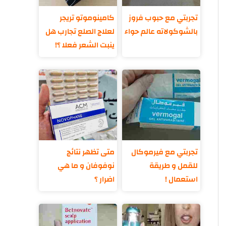
تجربتي مع حبوب فروز
كامينوموتو تريجر
بالشوكولاته عالم حواء
لعلاج الصلع تجارب هل
ينبت الشعر فعلا ؟!
تجربتي مع فيرموكال
متى تظهر نتائج
للقمل و طريقة
نوفوفان و ما هي
استعمال !
اضرار ؟