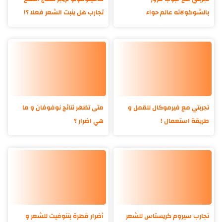
بالشوكولاته عالم حواء
تجارب هل ينبت الشعر فعلا ؟!
تجربتي مع فيرموكال للقمل و
متى تظهر نتائج نوفوفان و ما
طريقة استعمال !
هي اضرار ؟
تجارب سيروم كريستاس للشعر
أضرار قطرة بتنوفيت للشعر و