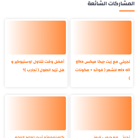
المشاركات الشائعة
تجربتي مع زيت جيكا ميكس gika
أفضل وقت لتناول اوستيوكير و
mix oil للشعر ( فوائد + مكونات
هل تزيد الطول ( تجارب )؟
)
تجربتي مع حبوب فروز
كامينوموتو تريجر لعلاج الصلع