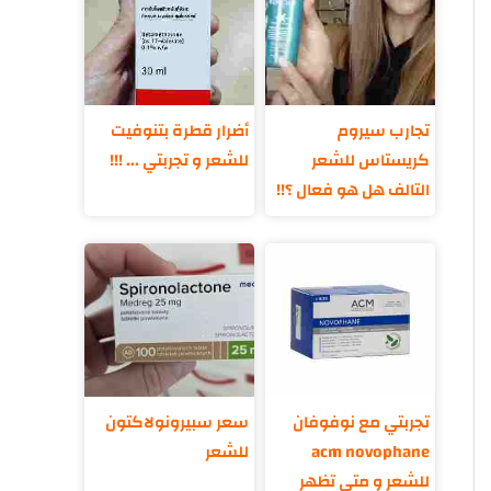
تجارب سيروم
أضرار قطرة بتنوفيت
كريستاس للشعر
للشعر و تجربتي ... !!!
التالف هل هو فعال ؟!!
تجربتي مع نوفوفان
سعر سبيرونولاكتون
acm novophane
للشعر
للشعر و متى تظهر