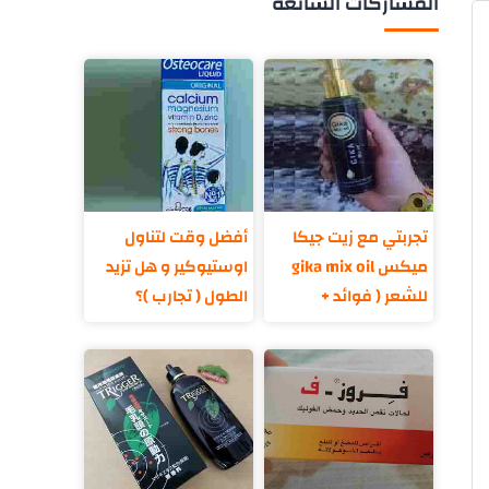
المشاركات الشائعة
تجربتي مع زيت جيكا
أفضل وقت لتناول
ميكس gika mix oil
اوستيوكير و هل تزيد
للشعر ( فوائد +
الطول ( تجارب )؟
مكونات )