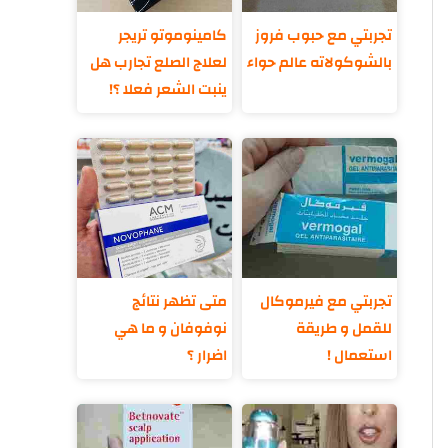
تجربتي مع حبوب فروز
كامينوموتو تريجر
بالشوكولاته عالم حواء
لعلاج الصلع تجارب هل
ينبت الشعر فعلا ؟!
تجربتي مع فيرموكال
متى تظهر نتائج
للقمل و طريقة
نوفوفان و ما هي
استعمال !
اضرار ؟