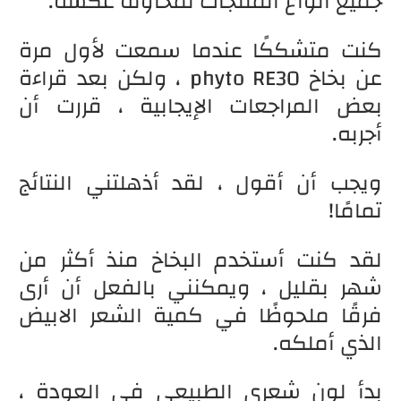
جميع أنواع المنتجات لمحاولة عكسه.
كنت متشككًا عندما سمعت لأول مرة
عن بخاخ phyto RE30 ، ولكن بعد قراءة
بعض المراجعات الإيجابية ، قررت أن
أجربه.
ويجب أن أقول ، لقد أذهلتني النتائج
تمامًا!
لقد كنت أستخدم البخاخ منذ أكثر من
شهر بقليل ، ويمكنني بالفعل أن أرى
فرقًا ملحوظًا في كمية الشعر الابيض
الذي أملكه.
بدأ لون شعري الطبيعي في العودة ،