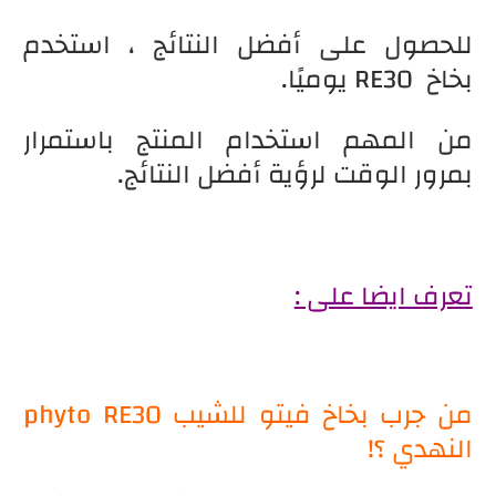
للحصول على أفضل النتائج ، استخدم
بخاخ RE30 يوميًا.
من المهم استخدام المنتج باستمرار
بمرور الوقت لرؤية أفضل النتائج.
تعرف ايضا على :
من جرب بخاخ فيتو للشيب phyto RE30
النهدي ؟!