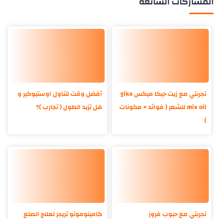
المشاركات الشائعة
تجربتي مع زيت جيكا ميكس gika
أفضل وقت لتناول اوستيوكير و
mix oil للشعر ( فوائد + مكونات
هل تزيد الطول ( تجارب )؟
)
تجربتي مع حبوب فروز
كامينوموتو تريجر لعلاج الصلع