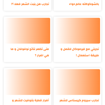
بالشوكولاته عالم حواء
تجارب هل ينبت الشعر فعلا ؟!
تجربتي مع فيرموكال للقمل و
متى تظهر نتائج نوفوفان و ما
طريقة استعمال !
هي اضرار ؟
تجارب سيروم كريستاس للشعر
أضرار قطرة بتنوفيت للشعر و