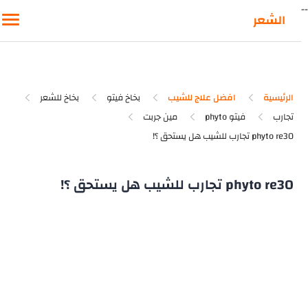
-
الشعر
الرئيسية
افضل علاج للشيب
بخاخ فيتو
بخاخ للشعر
تجارب
فيتو phyto
مين جربت
phyto re30 تجارب للشيب هل يستحق ؟!