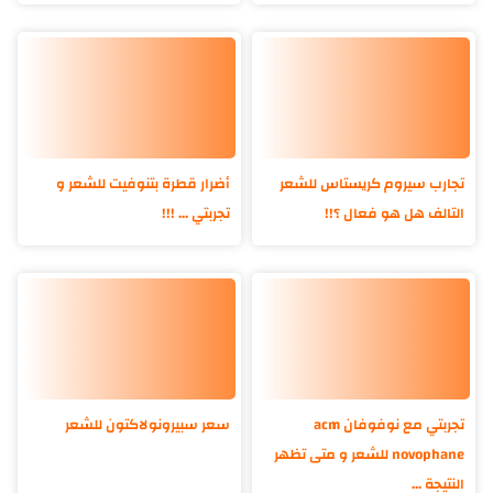
تجارب سيروم كريستاس للشعر
أضرار قطرة بتنوفيت للشعر و
التالف هل هو فعال ؟!!
تجربتي ... !!!
تجربتي مع نوفوفان acm
سعر سبيرونولاكتون للشعر
novophane للشعر و متى تظهر
النتيجة ...