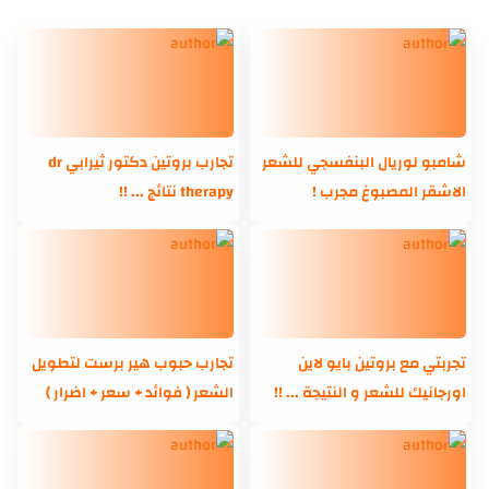
شامبو لوريال البنفسجي للشعر
تجارب بروتين دكتور ثيرابي dr
الاشقر المصبوغ مجرب !
therapy نتائج ... !!
تجربتي مع بروتين بايو لاين
تجارب حبوب هير برست لتطويل
اورجانيك للشعر و النتيجة ... !!
الشعر ( فوائد + سعر + اضرار )