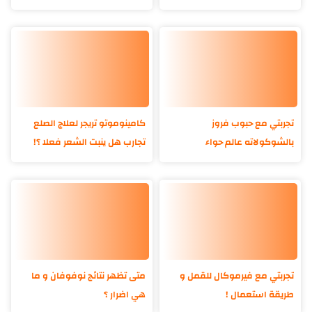
تجربتي مع حبوب فروز
كامينوموتو تريجر لعلاج الصلع
بالشوكولاته عالم حواء
تجارب هل ينبت الشعر فعلا ؟!
تجربتي مع فيرموكال للقمل و
متى تظهر نتائج نوفوفان و ما
طريقة استعمال !
هي اضرار ؟