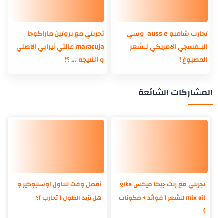
تجارب شامبو aussie اوسي
تجربتي مع بروتين ماراكوجا
البنفسجي الامريكي للشعر
maracuja مالتي ثيرابي الاصلي
المصبوغ !
و النتيجة ... ؟!
المشاركات الشائعة
تجربتي مع زيت جيكا ميكس gika
أفضل وقت لتناول اوستيوكير و
mix oil للشعر ( فوائد + مكونات
هل تزيد الطول ( تجارب )؟
)