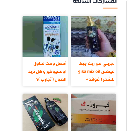
المشاركات الشائعة
تجربتي مع زيت جيكا
أفضل وقت لتناول
ميكس gika mix oil
اوستيوكير و هل تزيد
للشعر ( فوائد +
الطول ( تجارب )؟
مكونات )