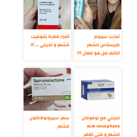
تجارب سيروم
أضرار قطرة بتنوفيت
كريستاس للشعر
للشعر و تجربتي ... !!!
التالف هل هو فعال ؟!!
تجربتي مع نوفوفان
سعر سبيرونولاكتون
acm novophane
للشعر
للشعر و متى تظهر