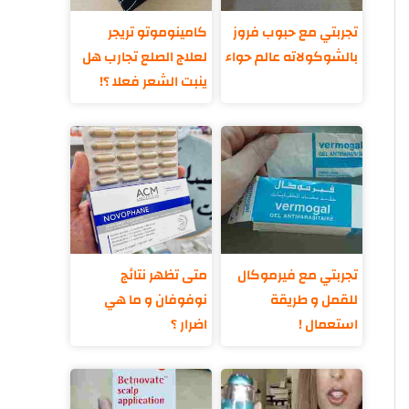
تجربتي مع حبوب فروز
كامينوموتو تريجر
بالشوكولاته عالم حواء
لعلاج الصلع تجارب هل
ينبت الشعر فعلا ؟!
تجربتي مع فيرموكال
متى تظهر نتائج
للقمل و طريقة
نوفوفان و ما هي
استعمال !
اضرار ؟