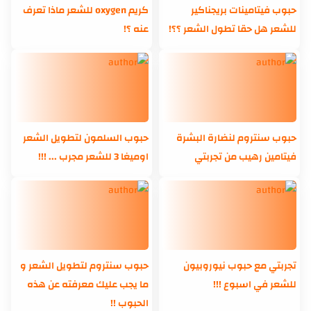
حبوب فيتامينات بريجناكير
كريم oxygen للشعر ماذا تعرف
للشعر هل حقا تطول الشعر ؟؟!
عنه ؟!
حبوب سنتروم لنضارة البشرة
حبوب السلمون لتطويل الشعر
فيتامين رهيب من تجربتي
اوميغا 3 للشعر مجرب ... !!!
تجربتي مع حبوب نيوروبيون
حبوب سنتروم لتطويل الشعر و
للشعر في اسبوع !!!
ما يجب عليك معرفته عن هذه
الحبوب !!