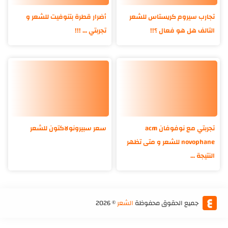
تجارب سيروم كريستاس للشعر
أضرار قطرة بتنوفيت للشعر و
التالف هل هو فعال ؟!!
تجربتي ... !!!
تجربتي مع نوفوفان acm
سعر سبيرونولاكتون للشعر
novophane للشعر و متى تظهر
النتيجة ...
جميع الحقوق محفوظة
الشعر
©
2026