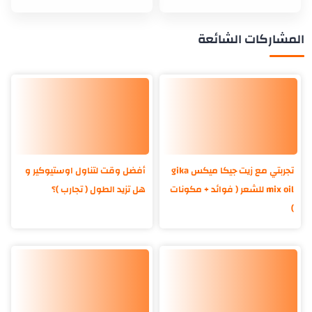
المشاركات الشائعة
تجربتي مع زيت جيكا ميكس gika
أفضل وقت لتناول اوستيوكير و
mix oil للشعر ( فوائد + مكونات
هل تزيد الطول ( تجارب )؟
)