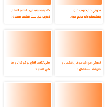
تجربتي مع حبوب فروز
كامينوموتو تريجر لعلاج الصلع
بالشوكولاته عالم حواء
تجارب هل ينبت الشعر فعلا ؟!
تجربتي مع فيرموكال للقمل و
متى تظهر نتائج نوفوفان و ما
طريقة استعمال !
هي اضرار ؟