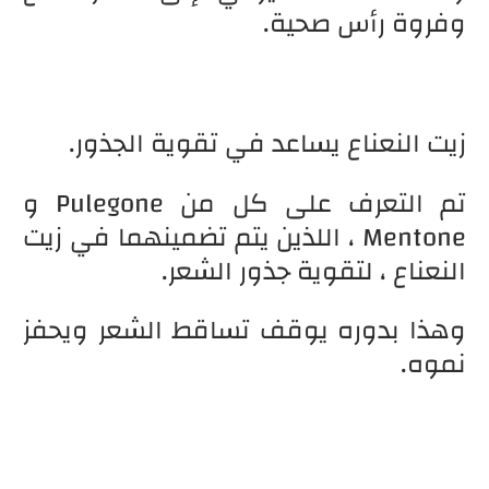
وفروة رأس صحية.
زيت النعناع يساعد في تقوية الجذور.
تم التعرف على كل من Pulegone و
Mentone ، اللذين يتم تضمينهما في زيت
النعناع ، لتقوية جذور الشعر.
وهذا بدوره يوقف تساقط الشعر ويحفز
نموه.