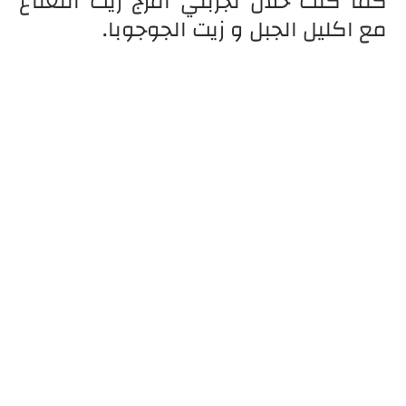
كما كنت خلال تجربتي امزج زيت النعناع
مع اكليل الجبل و زيت الجوجوبا.