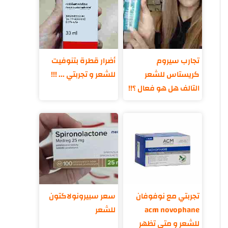
تجارب سيروم
أضرار قطرة بتنوفيت
كريستاس للشعر
للشعر و تجربتي ... !!!
التالف هل هو فعال ؟!!
تجربتي مع نوفوفان
سعر سبيرونولاكتون
acm novophane
للشعر
للشعر و متى تظهر