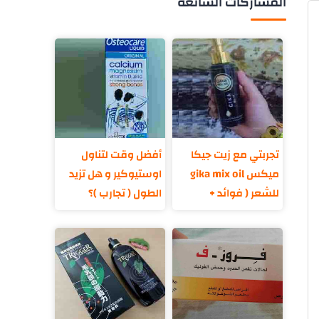
المشاركات الشائعة
تجربتي مع زيت جيكا
أفضل وقت لتناول
ميكس gika mix oil
اوستيوكير و هل تزيد
للشعر ( فوائد +
الطول ( تجارب )؟
مكونات )