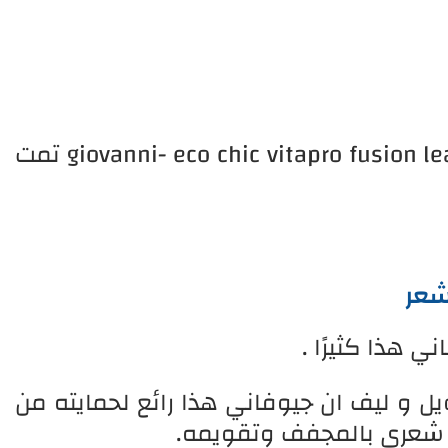
giovanni- eco chic vitapro fusion le
تمت
شعر
ي هذا كثيرًا .
يل و ليف ان جيوفاني هذا رائع لحمايته من
ف شعري بالمجفف وتقويمه.