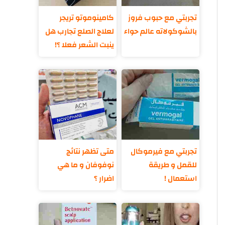
تجربتي مع حبوب فروز
كامينوموتو تريجر
بالشوكولاته عالم حواء
لعلاج الصلع تجارب هل
ينبت الشعر فعلا ؟!
تجربتي مع فيرموكال
متى تظهر نتائج
للقمل و طريقة
نوفوفان و ما هي
استعمال !
اضرار ؟