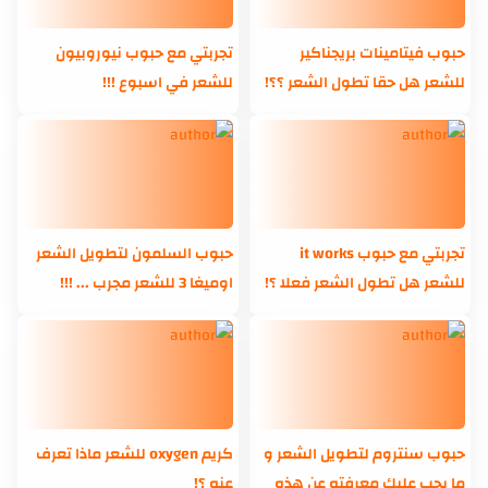
حبوب فيتامينات بريجناكير
تجربتي مع حبوب نيوروبيون
للشعر هل حقا تطول الشعر ؟؟!
للشعر في اسبوع !!!
تجربتي مع حبوب it works
حبوب السلمون لتطويل الشعر
للشعر هل تطول الشعر فعلا ؟!
اوميغا 3 للشعر مجرب ... !!!
حبوب سنتروم لتطويل الشعر و
كريم oxygen للشعر ماذا تعرف
ما يجب عليك معرفته عن هذه
عنه ؟!