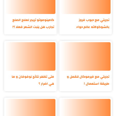
تجربتي مع حبوب فروز
كامينوموتو تريجر لعلاج الصلع
بالشوكولاته عالم حواء
تجارب هل ينبت الشعر فعلا ؟!
تجربتي مع فيرموكال للقمل و
متى تظهر نتائج نوفوفان و ما
طريقة استعمال !
هي اضرار ؟