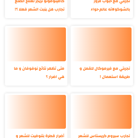
تجربتي مع حبوب فروز
كامينوموتو تريجر لعلاج الصلع
بالشوكولاته عالم حواء
تجارب هل ينبت الشعر فعلا ؟!
تجربتي مع فيرموكال للقمل و
متى تظهر نتائج نوفوفان و ما
طريقة استعمال !
هي اضرار ؟
تجارب سيروم كريستاس للشعر
أضرار قطرة بتنوفيت للشعر و