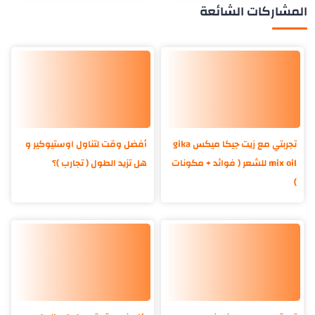
المشاركات الشائعة
تجربتي مع زيت جيكا ميكس gika
أفضل وقت لتناول اوستيوكير و
mix oil للشعر ( فوائد + مكونات
هل تزيد الطول ( تجارب )؟
)