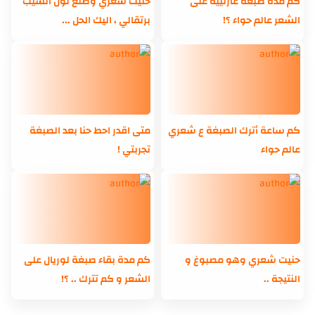
كم مدة صبغة غارنييه على
حنيت شعري وطلع لون الشيب
الشعر عالم حواء ؟!
برتقالي ، اليك الحل ...
كم ساعة أترك الصبغة ع شعري
متى اقدر احط حنا بعد الصبغة
عالم حواء
تجربتي !
حنيت شعري وهو مصبوغ و
كم مدة بقاء صبغة لوريال على
النتيجة ..
الشعر و كم تترك .. ؟!