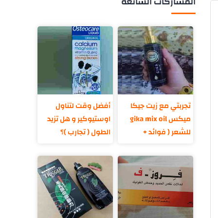
المشاركات الشائعة
تجربتي مع زيت جيكا
أفضل وقت لتناول
ميكس gika mix oil
اوستيوكير و هل تزيد
للشعر ( فوائد +
الطول ( تجارب )؟
مكونات )