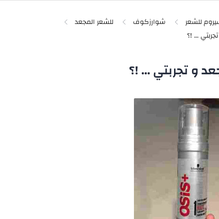
روم للشعر
شوارزكوف
للشعر المجعد
و تجربتي ... !؟