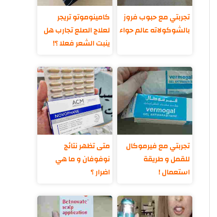
تجربتي مع حبوب فروز
كامينوموتو تريجر
بالشوكولاته عالم حواء
لعلاج الصلع تجارب هل
ينبت الشعر فعلا ؟!
تجربتي مع فيرموكال
متى تظهر نتائج
للقمل و طريقة
نوفوفان و ما هي
استعمال !
اضرار ؟