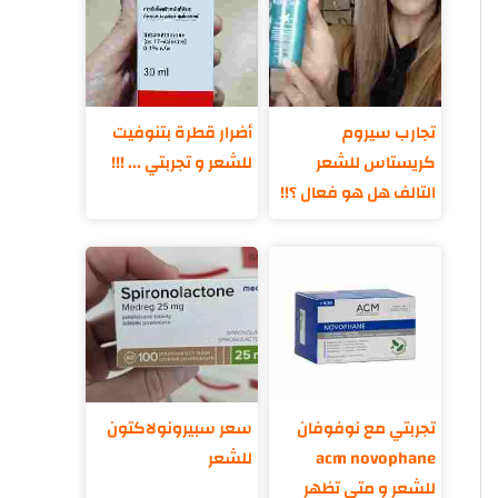
تجارب سيروم
أضرار قطرة بتنوفيت
كريستاس للشعر
للشعر و تجربتي ... !!!
التالف هل هو فعال ؟!!
تجربتي مع نوفوفان
سعر سبيرونولاكتون
acm novophane
للشعر
للشعر و متى تظهر