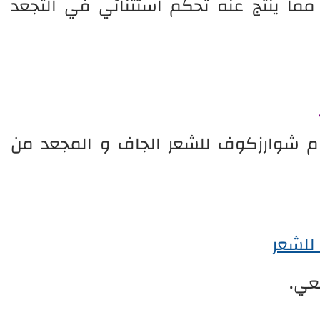
مما ينتج عنه تحكم استثنائي في التجعد
م شوارزكوف للشعر الجاف و المجعد من
للشعر
عي.