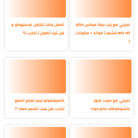
تجربتي مع زيت جيكا ميكس gika
أفضل وقت لتناول اوستيوكير و
mix oil للشعر ( فوائد + مكونات
هل تزيد الطول ( تجارب )؟
)
تجربتي مع حبوب فروز
كامينوموتو تريجر لعلاج الصلع
بالشوكولاته عالم حواء
تجارب هل ينبت الشعر فعلا ؟!