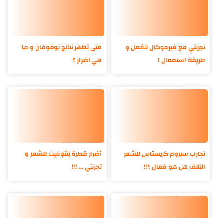
تجربتي مع فيرموكال للقمل و
متى تظهر نتائج نوفوفان و ما
طريقة استعمال !
هي اضرار ؟
تجارب سيروم كريستاس للشعر
أضرار قطرة بتنوفيت للشعر و
التالف هل هو فعال ؟!!
تجربتي ... !!!