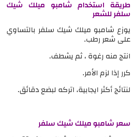
طريقة استخدام شامبو ميلك شيك
سلفر للشعر
يوزع شامبو ميلك شيك سلفر بالتساوي
على شعر رطب.
انتج منه رغوة ، ثم يشطف.
كرر إذا لزم الأمر.
لنتائج أكثر ايجابية، اتركه لبضع دقائق.
سعر شامبو ميلك شيك سلفر