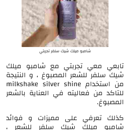
شامبو ميلك شيك سلفر تجربتي
تابعي معي تجربتي مع شامبو ميلك
شيك سلفر للشعر المصبوغ ، و النتيجة
من استخدام milkshake silver shine
للتاكد من فعاليته في العناية بالشعر
المصبوغ.
كذلك تعرفي على مميزات و فوائد
شامبو ميلك شيك سلفر للشعر ،