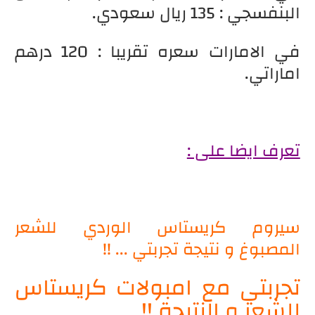
البنفسجي : 135 ريال سعودي.
في الامارات سعره تقريبا : 120 درهم
اماراتي.
تعرف ايضا على :
سيروم كريستاس الوردي للشعر
المصبوغ و نتيجة تجربتي ... !!
تجربتي مع امبولات كريستاس
للشعر و النتيجة !!