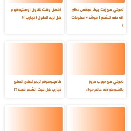
تجربتي مع زيت جيكا ميكس gika
أفضل وقت لتناول اوستيوكير و
mix oil للشعر ( فوائد + مكونات
هل تزيد الطول ( تجارب )؟
)
تجربتي مع حبوب فروز
كامينوموتو تريجر لعلاج الصلع
بالشوكولاته عالم حواء
تجارب هل ينبت الشعر فعلا ؟!