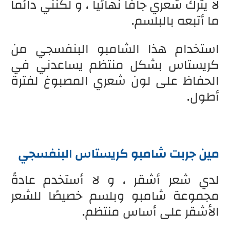
لا يترك شعري جافًا نهائيا ، و لكنني دائما
ما أتبعه بالبلسم.
استخدام هذا الشامبو البنفسجي من
كريستاس بشكل منتظم يساعدني في
الحفاظ على لون شعري المصبوغ لفترة
أطول.
مين جربت شامبو كريستاس البنفسجي
لدي شعر أشقر ، و لا أستخدم عادةً
مجموعة شامبو وبلسم خصيصًا للشعر
الأشقر على أساس منتظم.