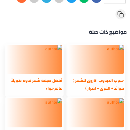
مواضيع ذات صلة
حبوب الدبدوب الازرق للشعر (
أفضل صبغة شعر تدوم طويلاً
فوائد + الفرق + اضرار )
عالم حواء