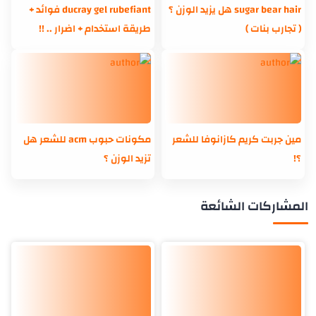
sugar bear hair هل يزيد الوزن ؟
ducray gel rubefiant فوائد +
( تجارب بنات )
طريقة استخدام + اضرار .. !!
مين جربت كريم كازانوفا للشعر
مكونات حبوب acm للشعر هل
؟!
تزيد الوزن ؟
المشاركات الشائعة