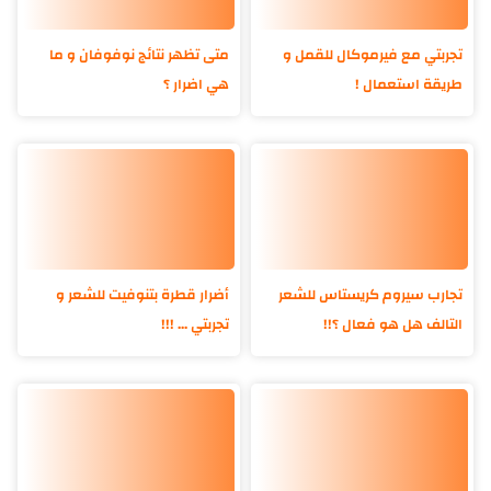
تجربتي مع فيرموكال للقمل و
متى تظهر نتائج نوفوفان و ما
طريقة استعمال !
هي اضرار ؟
تجارب سيروم كريستاس للشعر
أضرار قطرة بتنوفيت للشعر و
التالف هل هو فعال ؟!!
تجربتي ... !!!