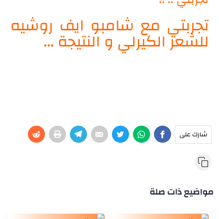
تجربتي مع شامبو ايف روشيه
للشعر الكيرلي و النتيجة ...
شارك على
مواضيع ذات صلة