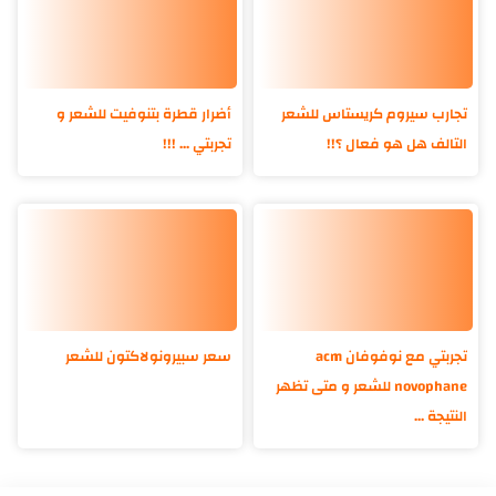
تجارب سيروم كريستاس للشعر
أضرار قطرة بتنوفيت للشعر و
التالف هل هو فعال ؟!!
تجربتي ... !!!
تجربتي مع نوفوفان acm
سعر سبيرونولاكتون للشعر
novophane للشعر و متى تظهر
النتيجة ...