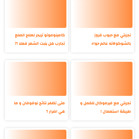
تجربتي مع حبوب فروز
كامينوموتو تريجر لعلاج الصلع
بالشوكولاته عالم حواء
تجارب هل ينبت الشعر فعلا ؟!
تجربتي مع فيرموكال للقمل و
متى تظهر نتائج نوفوفان و ما
طريقة استعمال !
هي اضرار ؟