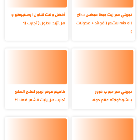
تجربتي مع زيت جيكا ميكس gika
أفضل وقت لتناول اوستيوكير و
mix oil للشعر ( فوائد + مكونات
هل تزيد الطول ( تجارب )؟
)
تجربتي مع حبوب فروز
كامينوموتو تريجر لعلاج الصلع
بالشوكولاته عالم حواء
تجارب هل ينبت الشعر فعلا ؟!