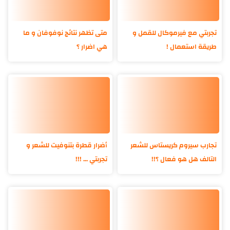
تجربتي مع فيرموكال للقمل و
متى تظهر نتائج نوفوفان و ما
طريقة استعمال !
هي اضرار ؟
تجارب سيروم كريستاس للشعر
أضرار قطرة بتنوفيت للشعر و
التالف هل هو فعال ؟!!
تجربتي ... !!!