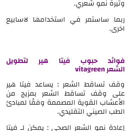
وتيرة نمو شعري.
ربما ساستمر في استخدامها لاسابيع
اخرى.
فوائد
حبوب
فيتا هير لتطويل
الشعر vitagreen
وقف تساقط الشعر : يساعد فيتا هير
على وقف تساقط الشعر بمزيج من
الأعشاب القوية المصممة وفقًا لمبادئ
الطب الصيني التقليدي.
إعادة نمو الشعر الصحي : يمكن لـ فيتا