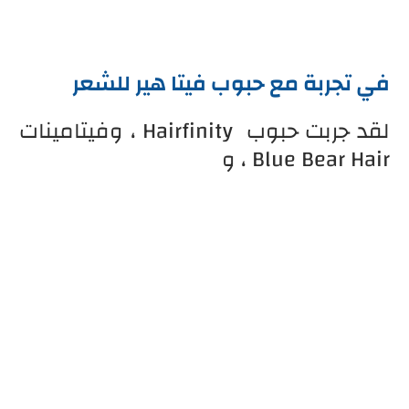
في تجربة مع حبوب فيتا هير للشعر
لقد جربت
حبوب
Hairfinity ، وفيتامينات
Blue Bear Hair ، و