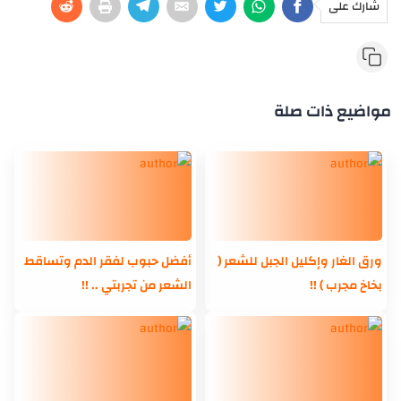
شارك على
مواضيع ذات صلة
ورق الغار وإكليل الجبل للشعر (
أفضل حبوب لفقر الدم وتساقط
بخاخ مجرب ) !!
الشعر من تجربتي .. !!