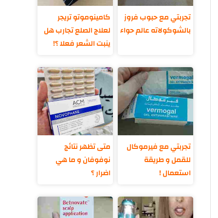
تجربتي مع حبوب فروز
كامينوموتو تريجر
بالشوكولاته عالم حواء
لعلاج الصلع تجارب هل
ينبت الشعر فعلا ؟!
تجربتي مع فيرموكال
متى تظهر نتائج
للقمل و طريقة
نوفوفان و ما هي
استعمال !
اضرار ؟