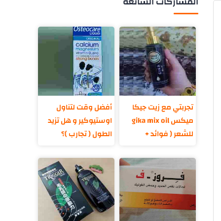
المشاركات الشائعة
تجربتي مع زيت جيكا
أفضل وقت لتناول
ميكس gika mix oil
اوستيوكير و هل تزيد
للشعر ( فوائد +
الطول ( تجارب )؟
مكونات )