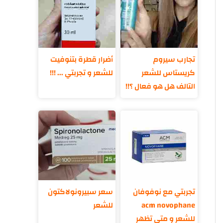
تجارب سيروم
أضرار قطرة بتنوفيت
كريستاس للشعر
للشعر و تجربتي ... !!!
التالف هل هو فعال ؟!!
تجربتي مع نوفوفان
سعر سبيرونولاكتون
acm novophane
للشعر
للشعر و متى تظهر