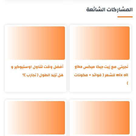
المشاركات الشائعة
تجربتي مع زيت جيكا ميكس gika
أفضل وقت لتناول اوستيوكير و
mix oil للشعر ( فوائد + مكونات
هل تزيد الطول ( تجارب )؟
)