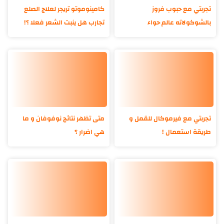
تجربتي مع حبوب فروز
كامينوموتو تريجر لعلاج الصلع
بالشوكولاته عالم حواء
تجارب هل ينبت الشعر فعلا ؟!
تجربتي مع فيرموكال للقمل و
متى تظهر نتائج نوفوفان و ما
طريقة استعمال !
هي اضرار ؟