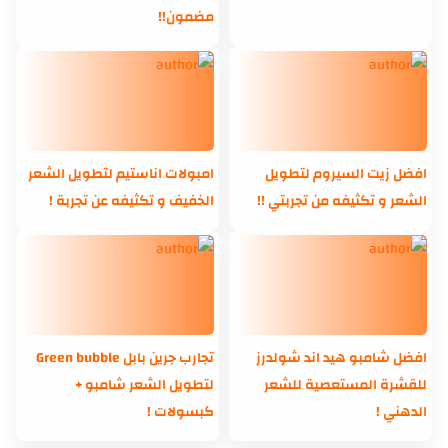
مضمون!!
افضل زيت السيروم لتطويل
امبولات اناستيم لتطويل الشعر
الشعر و تكثيفه من تجربتي !!
الخفيف و تكثيفه عن تجربة !
افضل شامبو هيد اند شولدرز
تجارب جرين بابل Green bubble
للقشرة المستعصية للشعر
لتطويل الشعر شامبو +
الدهني !
كبسولات !