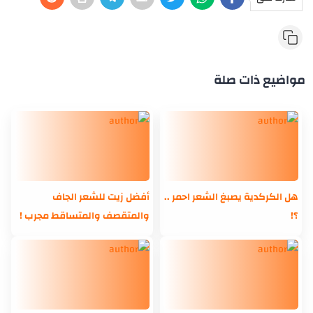
مواضيع ذات صلة
هل الكركدية يصبغ الشعر احمر ..
أفضل زيت للشعر الجاف
؟!
والمتقصف والمتساقط مجرب !