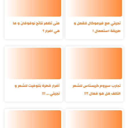
تجربتي مع فيرموكال للقمل و
متى تظهر نتائج نوفوفان و ما
طريقة استعمال !
هي اضرار ؟
تجارب سيروم كريستاس للشعر
أضرار قطرة بتنوفيت للشعر و
التالف هل هو فعال ؟!!
تجربتي ... !!!