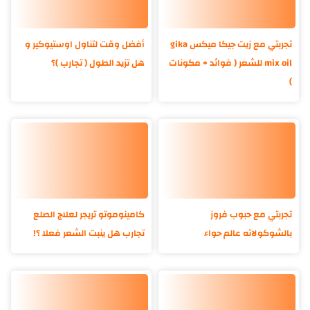
تجربتي مع زيت جيكا ميكس gika
أفضل وقت لتناول اوستيوكير و
mix oil للشعر ( فوائد + مكونات
هل تزيد الطول ( تجارب )؟
)
تجربتي مع حبوب فروز
كامينوموتو تريجر لعلاج الصلع
بالشوكولاته عالم حواء
تجارب هل ينبت الشعر فعلا ؟!