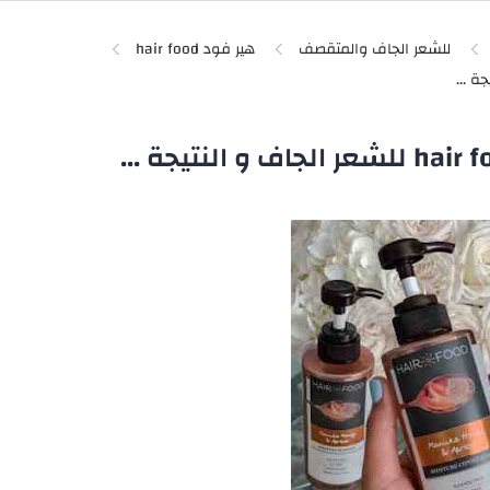
للشعر الجاف والمتقصف
هير فود hair food