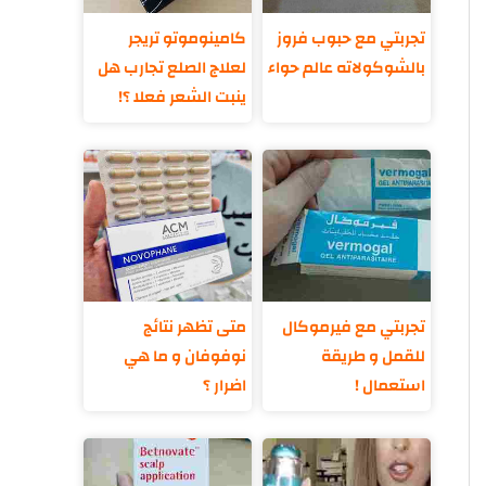
تجربتي مع حبوب فروز
كامينوموتو تريجر
بالشوكولاته عالم حواء
لعلاج الصلع تجارب هل
ينبت الشعر فعلا ؟!
تجربتي مع فيرموكال
متى تظهر نتائج
للقمل و طريقة
نوفوفان و ما هي
استعمال !
اضرار ؟