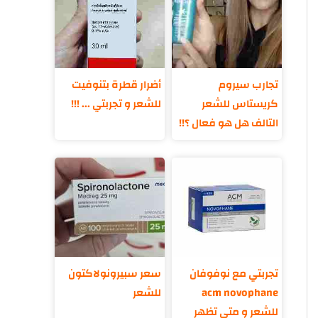
تجارب سيروم
أضرار قطرة بتنوفيت
كريستاس للشعر
للشعر و تجربتي ... !!!
التالف هل هو فعال ؟!!
تجربتي مع نوفوفان
سعر سبيرونولاكتون
acm novophane
للشعر
للشعر و متى تظهر