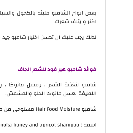
بعض انواع الشامبو مليئة بالكحول والس
اكثر و يتلف شعرك.
لذلك يجب عليك ان تحسن اختيار شامبو جيد و
فوائد شامبو هير فود للشعر الجاف
شامبو لتغذية الشعر ، وعسل مانوكا ،
اللطيفة لعسل مانوكا الحلو والمشمش.
شامبو Hair Food Moisture مستوحى من مكونات التدليل والاسترخاء لترطيب الشعر وتنعيمه.
اسمه :
anuka honey and apricot shampoo.