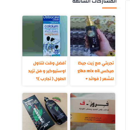
المشاركات الشائعة
تجربتي مع زيت جيكا
أفضل وقت لتناول
ميكس gika mix oil
اوستيوكير و هل تزيد
للشعر ( فوائد +
الطول ( تجارب )؟
مكونات )